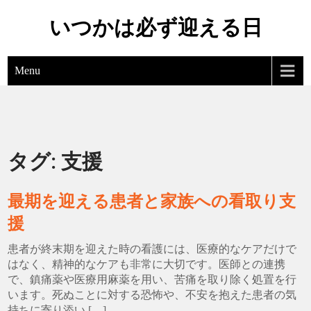
Skip
いつかは必ず迎える日
to
content
Menu
タグ:
支援
最期を迎える患者と家族への看取り支
援
患者が終末期を迎えた時の看護には、医療的なケアだけで
はなく、精神的なケアも非常に大切です。医師との連携
で、鎮痛薬や医療用麻薬を用い、苦痛を取り除く処置を行
います。死ぬことに対する恐怖や、不安を抱えた患者の気
持ちに寄り添い […]