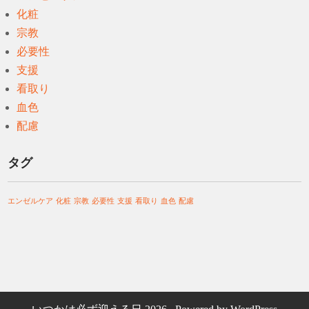
化粧
宗教
必要性
支援
看取り
血色
配慮
タグ
エンゼルケア
化粧
宗教
必要性
支援
看取り
血色
配慮