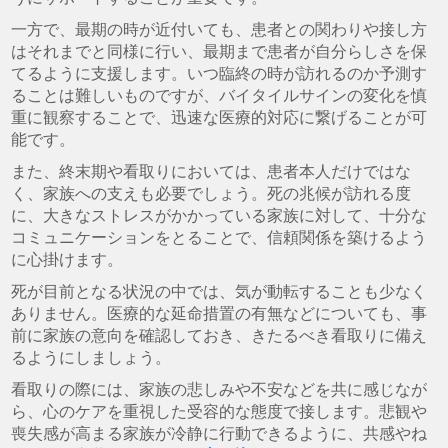
一方で、最期の時が近付いても、患者との関わりや接し方
はそれまでと同様に行い、最期まで患者が自分らしさを保
てるように支援します。いつ臨終の時が訪れるのか予測す
ることは難しいものですが、バイタイルサインの変化を慎
重に観察することで、迅速な医療的対応に繋げることが可
能です。
また、終末期や看取りにおいては、患者本人だけではな
く、家族への支えも必要でしょう。死の兆候が訪れる度
に、大きなストレスがかかっている家族に対して、十分な
コミュニケーションをとることで、信頼関係を築けるよう
に心掛けます。
死が目前となる状況の中では、気が動転することも少なく
ありません。医療的な延命措置の有無などについても、事
前に家族の意向を確認しておき、きたるべき看取りに備え
るようにしましょう。
看取りの際には、家族の悲しみや不安などを共に感じなが
ら、心のケアを重視した受容的な態度で接します。悲観や
喪失感が高まる家族が冷静に行動できるように、共感やね