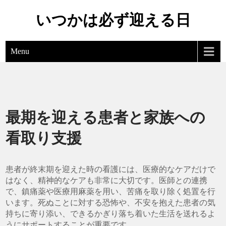
Skip
いつかは必ず迎える日
to
content
Menu
最期を迎える患者と家族への
看取り支援
患者が終末期を迎えた時の看護には、医療的なケアだけで
はなく、精神的なケアも非常に大切です。医師との連携
で、鎮痛薬や医療用麻薬を用い、苦痛を取り除く処置を行
います。死ぬことに対する恐怖や、不安を抱えた患者の気
持ちに寄り添い、できるかぎり落ち着いた生活を送れるよ
うにサポートすることが重要です。